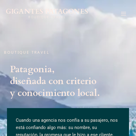
Ir
al
contenido
BOUTIQUE TRAVEL
Patagonia,
diseñada con criterio
y conocimiento local.
Cuando una agencia nos confía a su pasajero, nos
está confiando algo más: su nombre, su
reputación, la promesa que le hizo a ese cliente.