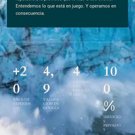
Entendemos lo que está en juego. Y operamos en
consecuencia.
+2
4,
4
10
DESTINO
0
9
0
S EN
PATAGO
NIA
AÑOS DE
VALORA
%
EXPERIEN
CIÓN EN
CIA
GOOGLE
SERVICIO
S
PRIVADO
S