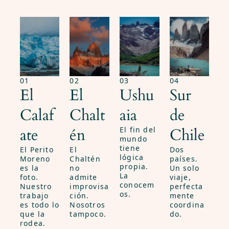
01
02
03
04
El
El
Ushu
Sur
Calaf
Chalt
aia
de
ate
én
El fin del
Chile
mundo
tiene
El Perito
El
Dos
lógica
Moreno
Chaltén
países.
propia.
es la
no
Un solo
La
foto.
admite
viaje,
conocem
Nuestro
improvisa
perfecta
os.
trabajo
ción.
mente
es todo lo
Nosotros
coordina
que la
tampoco.
do.
rodea.